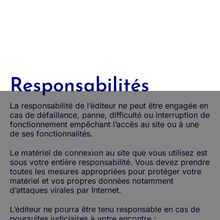
Responsabilités
La responsabilité de l’éditeur ne peut être engagée en
cas de défaillance, panne, difficulté ou interruption de
fonctionnement empêchant l’accès au site ou à une
de ses fonctionnalités.
Le matériel de connexion au site que vous utilisez est
sous votre entière responsabilité. Vous devez prendre
toutes les mesures appropriées pour protéger votre
matériel et vos propres données notamment
d’attaques virales par Internet.
L’éditeur ne pourra être tenu responsable en cas de
poursuites judiciaires à votre encontre :