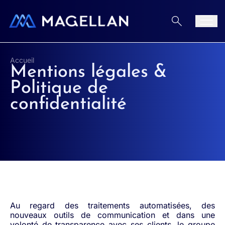
Aller au contenu
Men
Accueil
Mentions légales &
Politique de
confidentialité
Au regard des traitements automatisées, des
nouveaux outils de communication et dans une
volonté de transparence avec ses clients, le groupe