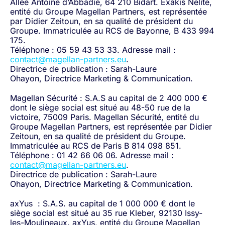
Allée Antoine d’Abbadie, 64 210 Bidart. Exakis Nelite,
entité du Groupe Magellan Partners, est représentée
par Didier Zeitoun, en sa qualité de président du
Groupe. Immatriculée au RCS de Bayonne, B 433 994
175.
Téléphone : 05 59 43 53 33. Adresse mail :
contact@magellan-partners.eu
.
Directrice de publication :
Sarah-Laure
Ohayon,
Directrice
Marketing & Communication
.
Magellan Sécurité : S.A.S au capital de 2 400 000 €
dont le siège social est situé au 48-50 rue de la
victoire, 75009 Paris. Magellan Sécurité, entité du
Groupe Magellan Partners, est représentée par Didier
Zeitoun, en sa qualité de président du Groupe.
Immatriculée au RCS de Paris B 814 098 851.
Téléphone : 01 42 66 06 06. Adresse mail :
contact@magellan-partners.eu
.
Directrice de publication :
Sarah-Laure
Ohayon,
Directrice
Marketing & Communication
.
axYus : S.A.S. au capital de 1 000 000 € dont le
siège social est situé au 35 rue Kleber, 92130 Issy-
les-Moulineaux. axYus, entité du Groupe Magellan