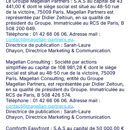
Le Groupe Magellan Partners : S.A.S au capital de 43
441,00 € dont le siège social est situé au 48-50 rue
de la victoire, 75009 Paris. Magellan Partners est
représentée par Didier Zeitoun, en sa qualité de
président du Groupe. Immatriculée au RCS de Paris, B
508 200 649.
Téléphone : 01 42 66 06 06. Adresse mail :
contact@magellan-partners.eu
.
Directrice de publication :
Sarah-Laure
Ohayon,
Directrice
Marketing & Communication
.
Magellan Consulting :
Société par actions
simplifiée
au capital de
108 981,28
€
dont le siège
social est situé au 48-50 rue de la victoire, 75009
Paris. Magellan Consulting, entité du Groupe
Magellan Partners, est représentée par Didier Zeitoun,
en sa qualité de président du Groupe. Immatriculée au
RCS de Paris, B 508 426 574.
Téléphone : 01 42 66 06 06. Adresse mail :
contact@magellan-partners.eu
.
Directrice de publication :
Sarah-Laure
Ohayon,
Directrice
Marketing & Communication
.
Comforth Easyfront : S.A.S au capital de 50 000,00 €