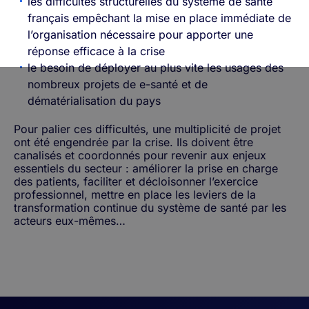
les difficultés structurelles du système de santé
français empêchant la mise en place immédiate de
l’organisation nécessaire pour apporter une
réponse efficace à la crise
le besoin de déployer au plus vite les usages des
nombreux projets de e-santé et de
dématérialisation du pays
Pour palier ces difficultés, une multiplicité de projet
ont été engendrée par la crise. Ils doivent être
canalisés et coordonnés pour revenir aux enjeux
essentiels du secteur : améliorer la prise en charge
des patients, faciliter et décloisonner l’exercice
professionnel, mettre en place les leviers de la
transformation continue du système de santé par les
acteurs eux-mêmes…