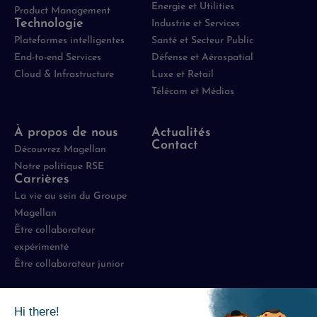
Energie et Utilities
Product Management
Technologie
Industrie et Services
Plateformes intelligentes
Santé et Secteur Public
End-to-end Services
Défense et Aérospatial
Cloud & Infrastructure
Luxe et Retail
Télécom et Médias
À propos de nous
Actualités
Contact
Découvrez Magellan
Notre politique RSE
Carrières
La vie au sein du Groupe
Magellan
Être collaborateur
expérimenté
Être collaborateur junior