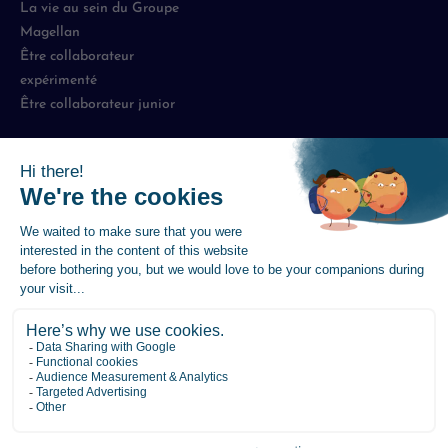
La vie au sein du Groupe
Magellan
Être collaborateur
expérimenté
Être collaborateur junior
Mentions légales
-
Politique de protection des données
-
Politique de Gestion des Cookies
-
Plan du site
-
Accessibilité : partiellement conforme
© 2026 Magellan