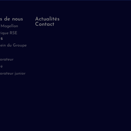
s de nous
Actualités
Contact
 Magellan
tique RSE
es
sein du Groupe
borateur
té
borateur junior