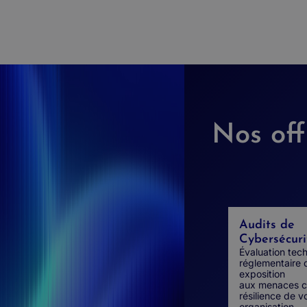
Nos off
Audits de
Cybersécuri
Évaluation tec
réglementaire 
exposition
aux menaces cy
résilience de v
organisation.