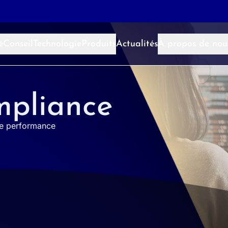
é
Conseil
Technologie
Produits
Actualités
À propos de nou
mpliance
tre performance