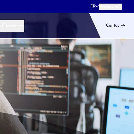
FR
Recherche
Recherche
s
Carrières
Contact