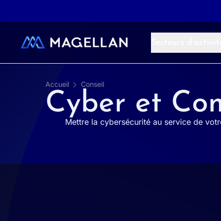
Aller au contenu
Secteurs d’activit
Accueil
Conseil
Cyber et Co
Mettre la cybersécurité au service de vo