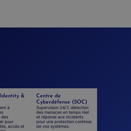
 Identity &
Centre de
Cyberdéfense (SOC)
ent à
Supervision 24/7, détection
es
des menaces en temps réel
t des
et réponse aux incidents
er pour
pour une protection continue
ités, accès et
de vos systèmes
.
les.