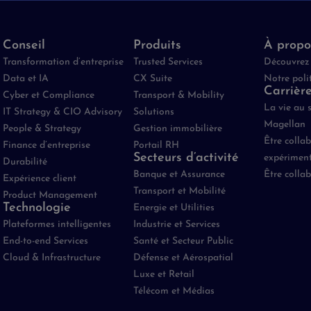
Conseil
Produits
À propo
Transformation d’entreprise
Trusted Services
Découvrez
Data et IA
CX Suite
Notre poli
Carrièr
Cyber et Compliance
Transport & Mobility
La vie au 
IT Strategy & CIO Advisory
Solutions
Magellan
People & Strategy
Gestion immobilière
Être colla
Finance d’entreprise
Portail RH
Secteurs d’activité
expérimen
Durabilité
Banque et Assurance
Être colla
Expérience client
Transport et Mobilité
Product Management
Technologie
Energie et Utilities
Plateformes intelligentes
Industrie et Services
End-to-end Services
Santé et Secteur Public
Cloud & Infrastructure
Défense et Aérospatial
Luxe et Retail
Télécom et Médias