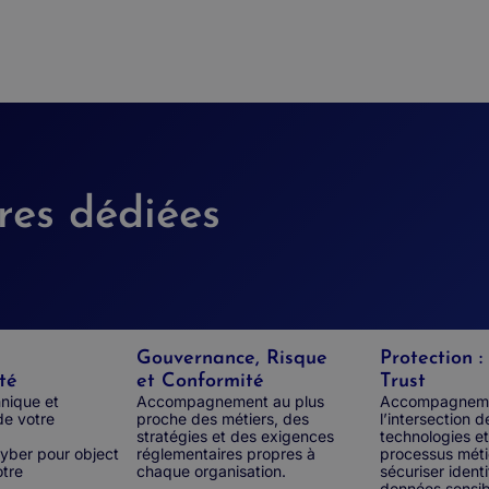
res dédiées
Gouvernance, Risque
Protection :
té
et Conformité
Trust
hnique et
Accompagnement au plus
Accompagnem
de votre
proche des métiers, des
l’intersection d
stratégies et des exigences
technologies e
ber pour objectiver la
réglementaires propres à
processus méti
otre
chaque organisation.
sécuriser ident
données sensib