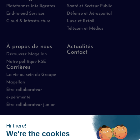
Plateformes intelligentes
Santé et Secteur Public
End-to-end Services
Défense et Aérospatial
Cloud & Infrastructure
Luxe et Retail
Télécom et Médias
À propos de nous
Actualités
Contact
Découvrez Magellan
Notre politique RSE
Carrières
La vie au sein du Groupe
Magellan
Être collaborateur
expérimenté
Être collaborateur junior