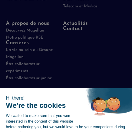
Télécom et Médias
À propos de nous
Actualités
Contact
Découvrez Magellan
Notre politique RSE
Carrières
La vie au sein du Groupe
Magellan
Être collaborateur
expérimenté
Être collaborateur junior