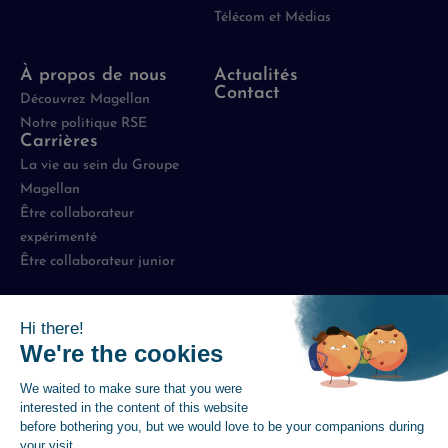
Télécom et Médias
À propos de nous
Actualités
Contact
Découvrez Magellan
Notre politique RSE
Carrières
La vie au sein du Groupe
Magellan
Être collaborateur
expérimenté
Être collaborateur junior