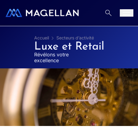
Aller au contenu
Men
Accueil
Secteurs d’activité
Luxe et Retail
Révélons votre
excellence