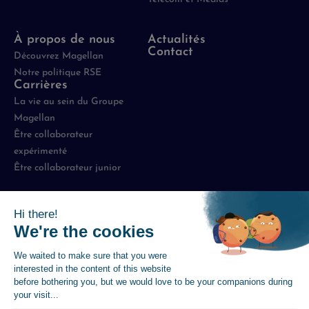
À propos de nous
Actualités
Contact
Découvrez Magellan
Notre politique RSE
Carrières
La vie au sein du Groupe
Magellan
Être collaborateur
expérimenté
Être collaborateur junior