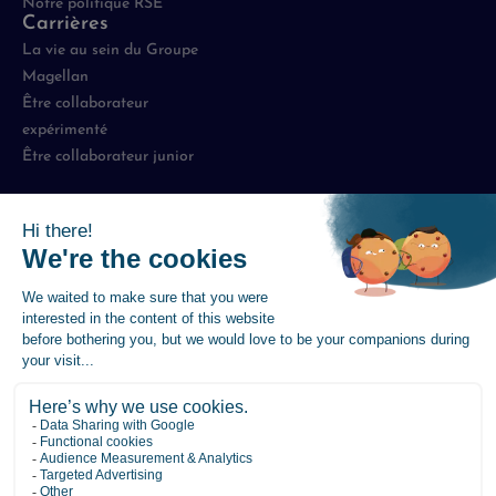
Notre politique RSE
Carrières
La vie au sein du Groupe
Magellan
Être collaborateur
expérimenté
Être collaborateur junior
Mentions légales
-
Politique de protection des données
-
Politique de Gestion des Cookies
-
Plan du site
-
Accessibilité : partiellement conforme
© 2026 Magellan