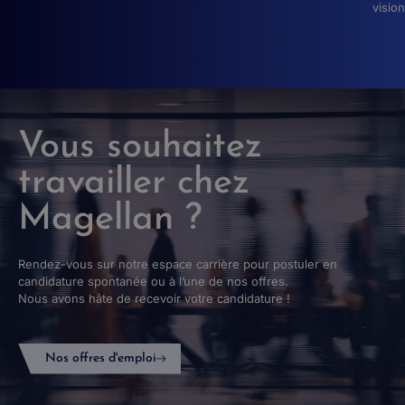
vision
Vous souhaitez
travailler chez
Magellan ?
Rendez-vous sur notre espace carrière pour postuler en
candidature spontanée ou à l’une de nos offres.
Nous avons hâte de recevoir votre candidature !
Nos offres d'emploi