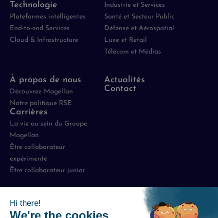
Technologie
Industrie et Services
Plateformes intelligentes
Santé et Secteur Public
End-to-end Services
Défense et Aérospatial
Cloud & Infrastructure
Luxe et Retail
Télécom et Médias
À propos de nous
Actualités
Contact
Découvrez Magellan
Notre politique RSE
Carrières
La vie au sein du Groupe
Magellan
Être collaborateur
expérimenté
Être collaborateur junior