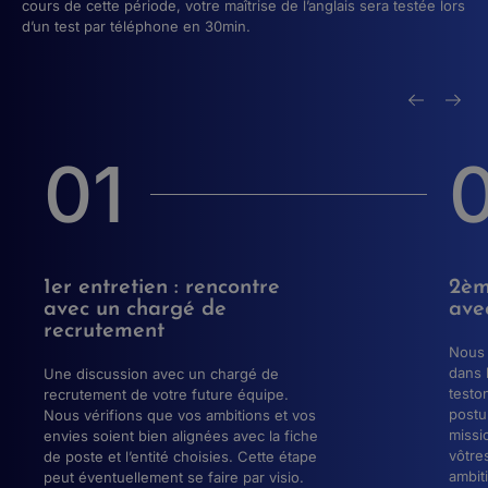
cours de cette période, votre maîtrise de l’anglais sera testée lors
d’un test par téléphone en 30min.
01
1er entretien : rencontre
2èm
avec un chargé de
ave
recrutement
Nous 
dans 
Une discussion avec un chargé de
testo
recrutement de votre future équipe.
postu
Nous vérifions que vos ambitions et vos
missi
envies soient bien alignées avec la fiche
vôtre
de poste et l’entité choisies. Cette étape
ambit
peut éventuellement se faire par visio.