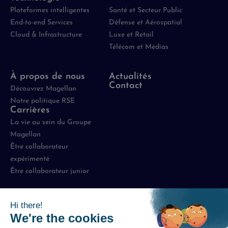
Plateformes intelligentes
Santé et Secteur Public
End-to-end Services
Défense et Aérospatial
Cloud & Infrastructure
Luxe et Retail
Télécom et Médias
À propos de nous
Actualités
Contact
Découvrez Magellan
Notre politique RSE
Carrières
La vie au sein du Groupe
Magellan
Être collaborateur
expérimenté
Être collaborateur junior