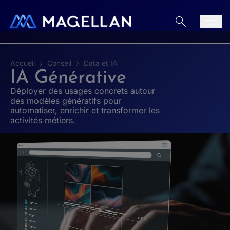
Aller au contenu
Men
Accueil
Conseil
Data et IA
IA Générative
Déployer des usages concrets autour
des modèles génératifs pour
automatiser, enrichir et transformer les
activités métiers.