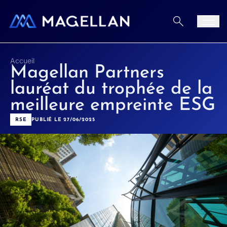
Aller au contenu
Men
Accueil
Magellan Partners
lauréat du trophée de la
meilleure empreinte ESG
RSE
PUBLIÉ LE 27/06/2025