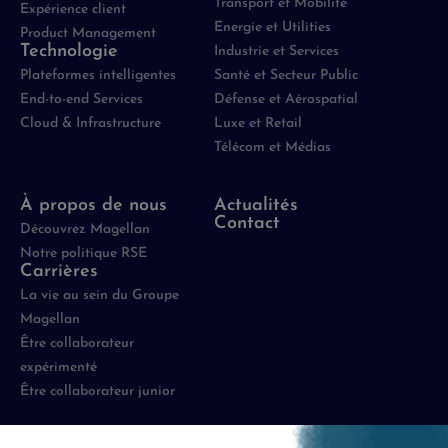
Transport et Mobilité
Expérience client
Energie et Utilities
Product Management
Technologie
Industrie et Services
Plateformes intelligentes
Santé et Secteur Public
End-to-end Services
Défense et Aérospatial
Cloud & Infrastructure
Luxe et Retail
Télécom et Médias
À propos de nous
Actualités
Contact
Découvrez Magellan
Notre politique RSE
Carrières
La vie au sein du Groupe
Magellan
Être collaborateur
expérimenté
Être collaborateur junior