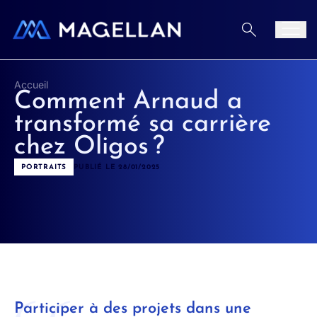
Aller au contenu
Men
Accueil
Comment Arnaud a
transformé sa carrière
chez Oligos ?
PORTRAITS
PUBLIÉ LE 28/01/2025
Participer à des projets dans une