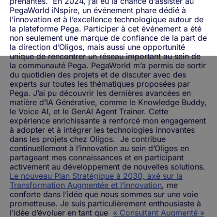
prenantes.
En 2024, j’ai eu la chance d’assister au
PegaWorld iNspire, un événement phare dédié à
l’innovation et à l’excellence technologique autour de
la plateforme Pega. Participer à cet événement a été
non seulement une marque de confiance de la part de
la direction d’Oligos, mais aussi une opportunité
unique de rencontrer un réseau important au sein de
la communauté Pega. PegaWorld m’a permis de sortir
du quotidien des projets et de discuter avec des
experts sur toutes les thématiques proposées par
Pega. J’ai pu découvrir les dernières avancées en
matière d’IA Générative, comme le Knowledge Buddy,
le Voice AI, et le GenAI Agent Trainer. Cette
expérience enrichissante a renforcé mon engagement
à adopter et à intégrer les technologies innovantes
dans les projets chez Oligos.
Je contribue
continuellement à l’innovation au sein d’Oligos en
partageant mes connaissances et en participant
activement au développement de nouvelles solutions.
Le nouveau Plan Stratégique à 2030, axé sur la
Transformation Augmentée et l’innovation
, me
conforte dans l’idée que nous sommes sur une voie
prometteuse. Je suis particulièrement enthousiaste à
l’idée d’évoluer en tant que
« Consultant Augmenté »