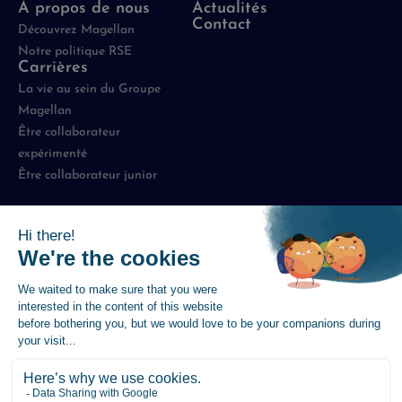
À propos de nous
Actualités
Contact
Découvrez Magellan
Notre politique RSE
Carrières
La vie au sein du Groupe
Magellan
Être collaborateur
expérimenté
Être collaborateur junior
Mentions légales
-
Politique de protection des données
-
Politique de Gestion des Cookies
-
Plan du site
-