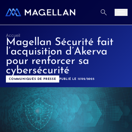
Aller au contenu
Men
Accueil
Magellan Sécurité fait
l’acquisition d’Akerva
pour renforcer sa
cybersécurité
COMMUNIQUÉS DE PRESSE
PUBLIÉ LE 11/02/2025